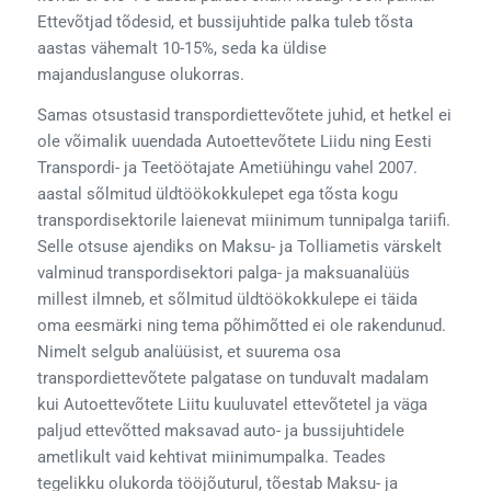
Ettevõtjad tõdesid, et bussijuhtide palka tuleb tõsta
aastas vähemalt 10-15%, seda ka üldise
majanduslanguse olukorras.
Samas otsustasid transpordiettevõtete juhid, et hetkel ei
ole võimalik uuendada Autoettevõtete Liidu ning Eesti
Transpordi- ja Teetöötajate Ametiühingu vahel 2007.
aastal sõlmitud üldtöökokkulepet ega tõsta kogu
transpordisektorile laienevat miinimum tunnipalga tariifi.
Selle otsuse ajendiks on Maksu- ja Tolliametis värskelt
valminud transpordisektori palga- ja maksuanalüüs
millest ilmneb, et sõlmitud üldtöökokkulepe ei täida
oma eesmärki ning tema põhimõtted ei ole rakendunud.
Nimelt selgub analüüsist, et suurema osa
transpordiettevõtete palgatase on tunduvalt madalam
kui Autoettevõtete Liitu kuuluvatel ettevõtetel ja väga
paljud ettevõtted maksavad auto- ja bussijuhtidele
ametlikult vaid kehtivat miinimumpalka. Teades
tegelikku olukorda tööjõuturul, tõestab Maksu- ja