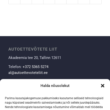
AUTOETTEVÕTETE LIIT
Akadeemia tee 20, Tallinn 12611
Telefon:
+372 5365 5274
al@autoettevoteteliit.ee
Halda nõusolekut
KONTAKT
Kersten Kattai – direktor
Parima kasutajakogemuse pakkumiseks kasutame selliseid tehnoloogiaid
nagu küpsised seadmeinfo salvestamiseks ja/või sellele juurdepääsuks.
Telefon:
+372 5365 5274
Nende tehnoloogiate kasutamisega nõustumine võimaldab meil töödelda
e-post:
kersten.kattai@autoettevoteteliit.ee