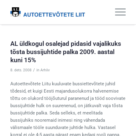
AL üldkogul osalejad pidasid vajalikuks
tõsta bussijuhtide palka 2009. aastal
kuni 15%
/
8. dets. 2008
in
Arhiiv
Autoettevõtete Liitu kuuluvate bussiettevõtete juhid
tõdesid, et kuigi Eesti majandusolukorra halvenemise
tõttu on olukord tööjõuturul paranenud ja tööd soovivate
bussijuhtide hulk on suurenenud, on jätkuvalt vaja tõsta
bussijuhtide palka. Seda selleks, et meelitada
bussijuhiks nooremaid inimesi ning vähendada
välismaale tööle suunduvate juhtide hulka. Vastasel
korral ei ole 4-5 aasta pärast enam kedagi rooli panna.