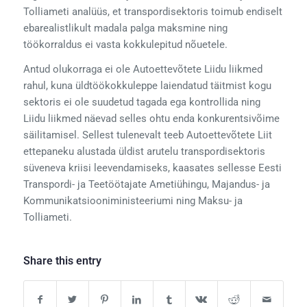
Tolliameti analüüs, et transpordisektoris toimub endiselt
ebarealistlikult madala palga maksmine ning
töökorraldus ei vasta kokkulepitud nõuetele.
Antud olukorraga ei ole Autoettevõtete Liidu liikmed
rahul, kuna üldtöökokkuleppe laiendatud täitmist kogu
sektoris ei ole suudetud tagada ega kontrollida ning
Liidu liikmed näevad selles ohtu enda konkurentsivõime
säilitamisel. Sellest tulenevalt teeb Autoettevõtete Liit
ettepaneku alustada üldist arutelu transpordisektoris
süveneva kriisi leevendamiseks, kaasates sellesse Eesti
Transpordi- ja Teetöötajate Ametiühingu, Majandus- ja
Kommunikatsiooniministeeriumi ning Maksu- ja
Tolliameti.
Share this entry